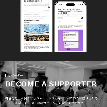
サポーター
BECOME A SUPPORTER
社会をもっと良くするジャーナリズムを、すべての人に届けるため
に、 IDEAS FOR GOODのサポーターになりませんか？