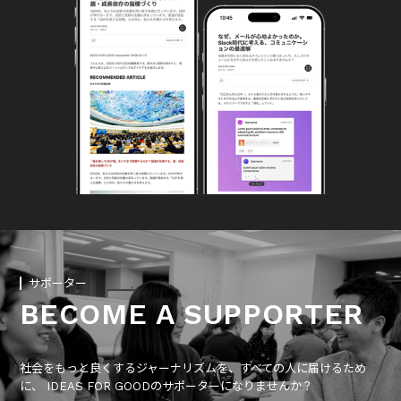
サポーター
BECOME A SUPPORTER
社会をもっと良くするジャーナリズムを、すべての人に届けるため
に、 IDEAS FOR GOODのサポーターになりませんか？