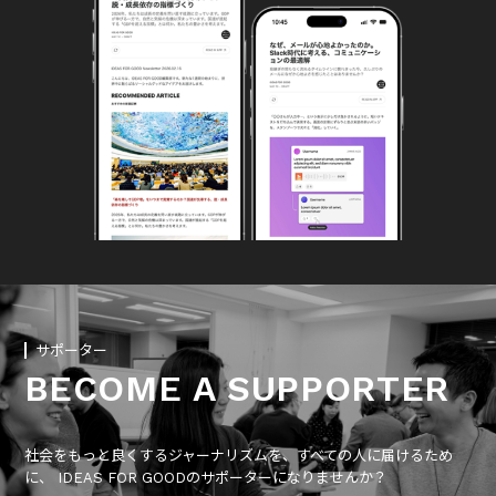
サポーター
BECOME A SUPPORTER
社会をもっと良くするジャーナリズムを、すべての人に届けるため
に、 IDEAS FOR GOODのサポーターになりませんか？