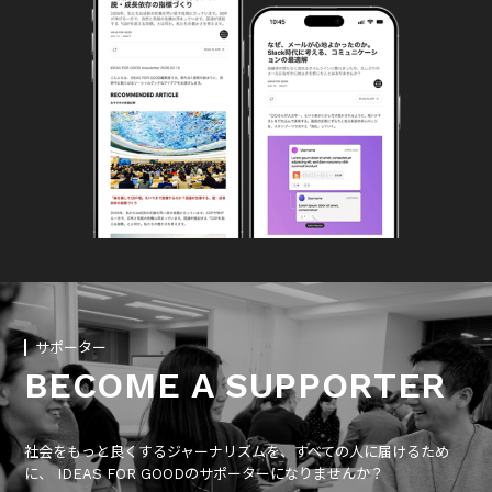
サポーター
BECOME A SUPPORTER
社会をもっと良くするジャーナリズムを、すべての人に届けるため
に、 IDEAS FOR GOODのサポーターになりませんか？