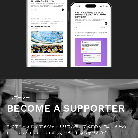
サポーター
BECOME A SUPPORTER
社会をもっと良くするジャーナリズムを、すべての人に届けるため
に、 IDEAS FOR GOODのサポーターになりませんか？