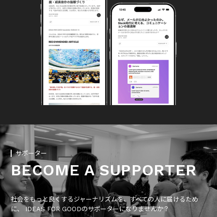
サポーター
BECOME A SUPPORTER
社会をもっと良くするジャーナリズムを、すべての人に届けるため
に、 IDEAS FOR GOODのサポーターになりませんか？