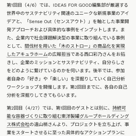
第1回目（4/6）では、IDEAS FOR GOOD編集部が厳選する
世界中のサステナビリティ関連のユニークな新規事業のアイ
デアと、「Sense Out（センスアウト）」を軸とした事業開
発アプローチおよび具体的な事例をインプットします。ま
た、企業内で社会課題解決型の事業に取り組んでいる事例
として、
間伐材を用いた「木のストロー」の商品化を実現
したアキュラホーム
の広報担当である西口彩乃さんをお招
きし、企業のミッションとサステナビリティ、自分らしさ
をどのように繋げているのかを伺います。後半では、参加
者自身の「好き」や「楽しい」を深掘りしていく自己分析
ワークショップを開催します。第2回目までに、各自の自己
分析を深掘りしてきてもらいます。
第2回目（4/27）では、第1回目のゲストとは別に、
持続可
能な容器づくりに取り組む東洋製罐グループホールディング
ス株式会社
の遠山梢さんより、プロジェクトを立ち上げ、事
業をスタートさせるに至った具体的なアクションプランに