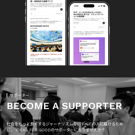
サポーター
BECOME A SUPPORTER
社会をもっと良くするジャーナリズムを、すべての人に届けるため
に、 IDEAS FOR GOODのサポーターになりませんか？