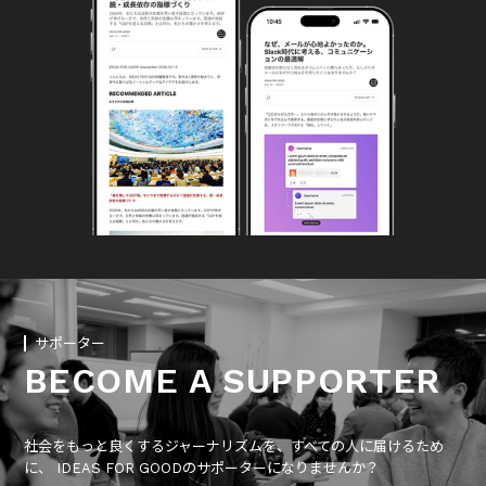
サポーター
BECOME A SUPPORTER
社会をもっと良くするジャーナリズムを、すべての人に届けるため
に、 IDEAS FOR GOODのサポーターになりませんか？