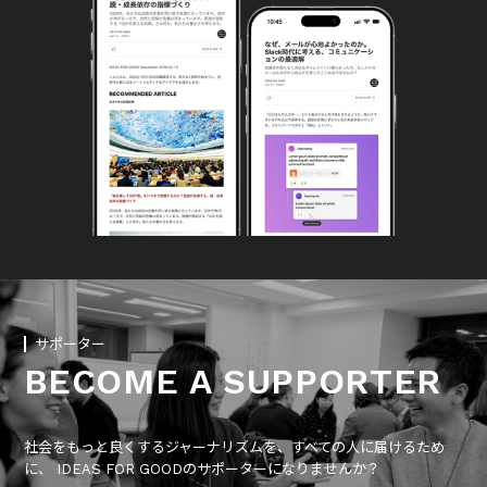
サポーター
BECOME A SUPPORTER
社会をもっと良くするジャーナリズムを、すべての人に届けるため
に、 IDEAS FOR GOODのサポーターになりませんか？