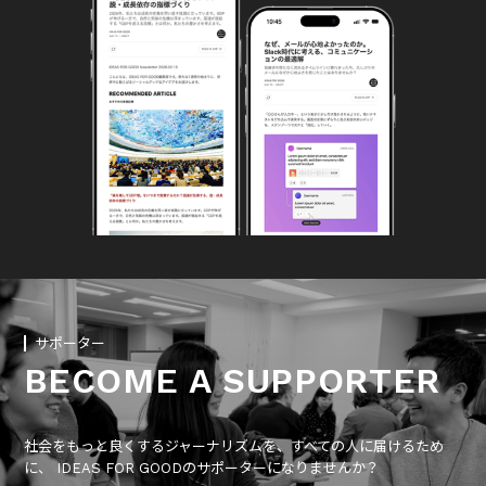
サポーター
BECOME A SUPPORTER
社会をもっと良くするジャーナリズムを、すべての人に届けるため
に、 IDEAS FOR GOODのサポーターになりませんか？