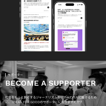
サポーター
BECOME A SUPPORTER
社会をもっと良くするジャーナリズムを、すべての人に届けるため
に、 IDEAS FOR GOODのサポーターになりませんか？