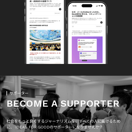
サポーター
BECOME A SUPPORTER
社会をもっと良くするジャーナリズムを、すべての人に届けるため
に、 IDEAS FOR GOODのサポーターになりませんか？