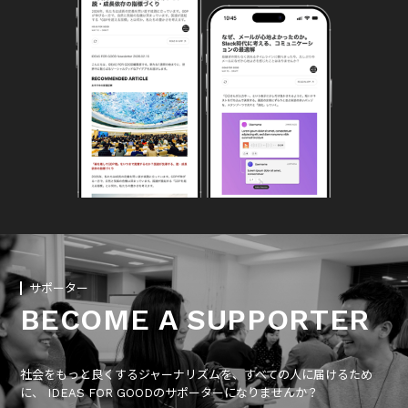
サポーター
BECOME A SUPPORTER
社会をもっと良くするジャーナリズムを、すべての人に届けるため
に、 IDEAS FOR GOODのサポーターになりませんか？