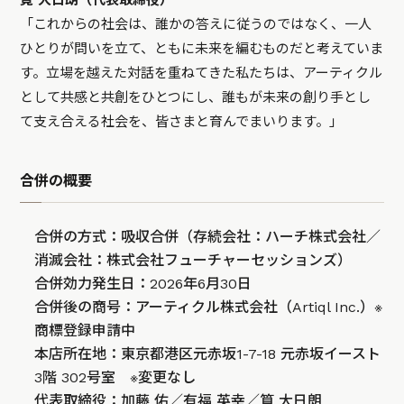
筧 大日朗（代表取締役）
「これからの社会は、誰かの答えに従うのではなく、一人
ひとりが問いを立て、ともに未来を編むものだと考えていま
す。立場を越えた対話を重ねてきた私たちは、アーティクル
として共感と共創をひとつにし、誰もが未来の創り手とし
て支え合える社会を、皆さまと育んでまいります。」
合併の概要
合併の方式：吸収合併（存続会社：ハーチ株式会社／
消滅会社：株式会社フューチャーセッションズ）
合併効力発生日：2026年6月30日
合併後の商号：アーティクル株式会社（Artiql Inc.）※
商標登録申請中
本店所在地：東京都港区元赤坂1-7-18 元赤坂イースト
3階 302号室 ※変更なし
代表取締役：加藤 佑／有福 英幸／筧 大日朗