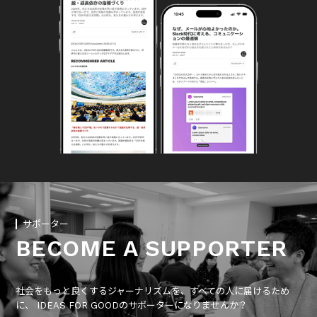
サポーター
BECOME A SUPPORTER
社会をもっと良くするジャーナリズムを、すべての人に届けるため
に、 IDEAS FOR GOODのサポーターになりませんか？