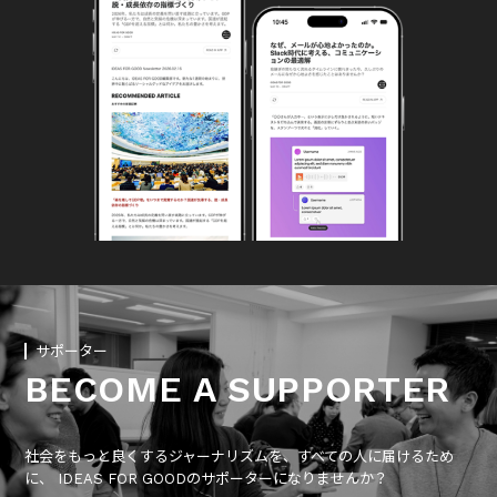
サポーター
BECOME A SUPPORTER
社会をもっと良くするジャーナリズムを、すべての人に届けるため
に、 IDEAS FOR GOODのサポーターになりませんか？