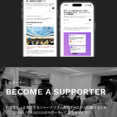
サポーター
BECOME A SUPPORTER
社会をもっと良くするジャーナリズムを、すべての人に届けるため
に、 IDEAS FOR GOODのサポーターになりませんか？