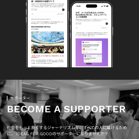
サポーター
BECOME A SUPPORTER
社会をもっと良くするジャーナリズムを、すべての人に届けるため
に、 IDEAS FOR GOODのサポーターになりませんか？