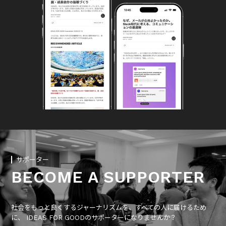
サポーター
BECOME A SUPPORTER
社会をもっと良くするジャーナリズムを、すべての人に届けるため
に、 IDEAS FOR GOODのサポーターになりませんか？