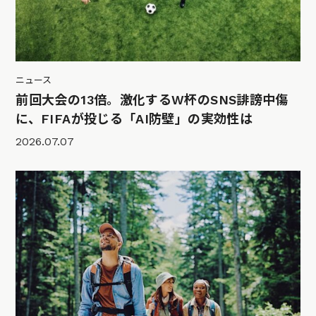
ニュース
前回大会の13倍。激化するW杯のSNS誹謗中傷
に、FIFAが投じる「AI防壁」の実効性は
2026.07.07