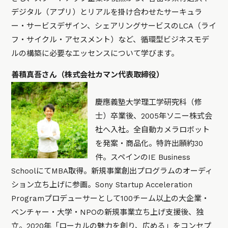
デジタル（アプリ）とリアルを掛け合わせたサーキュラ
ー・サービスデザイン、シェアリングサービスのLCA（ライ
フ・サイクル・アセスメント）など、循環型ビジネスモデ
ルの構築に必要なエッセンスについて学びます。
善積真吾さん（株式会社カマン代表取締役）
慶應義塾大学理工学研究科（修
士）卒業後、2005年ソニー株式会
社へ入社。全自動カメラロボット
を発案・商品化。特許出願約30
件。スペインのIE Business
SchoolにてMBA取得。新規事業創出プログラムのオーディ
ション立ち上げに参画。Sony Startup Acceleration
Programプロデューサーとして100チーム以上の大企業・
ベンチャー・大学・NPOの新規事業立ち上げ支援後、独
立。2020年「ローカルの魅力を創り、広める」をコンセプ