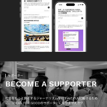
サポーター
BECOME A SUPPORTER
社会をもっと良くするジャーナリズムを、すべての人に届けるため
に、 IDEAS FOR GOODのサポーターになりませんか？