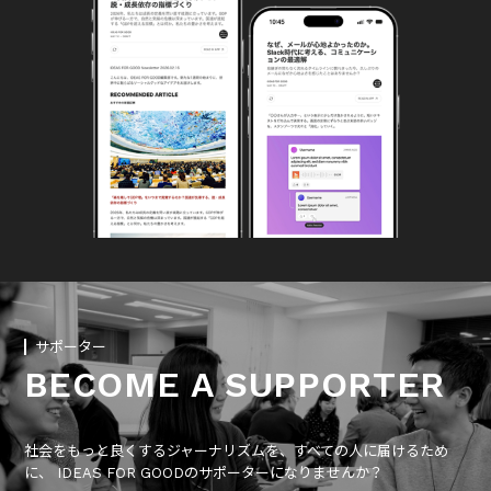
サポーター
BECOME A SUPPORTER
社会をもっと良くするジャーナリズムを、すべての人に届けるため
に、 IDEAS FOR GOODのサポーターになりませんか？