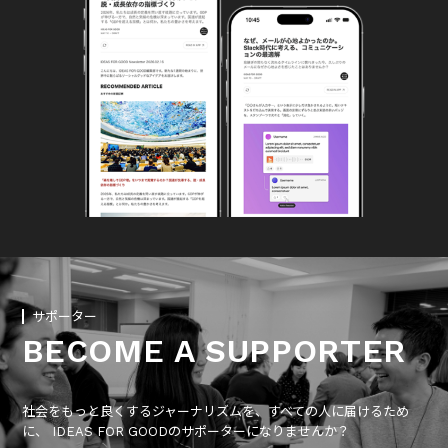
サポーター
BECOME A SUPPORTER
社会をもっと良くするジャーナリズムを、すべての人に届けるため
に、 IDEAS FOR GOODのサポーターになりませんか？