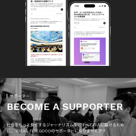
サポーター
BECOME A SUPPORTER
社会をもっと良くするジャーナリズムを、すべての人に届けるため
に、 IDEAS FOR GOODのサポーターになりませんか？