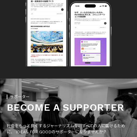
サポーター
BECOME A SUPPORTER
社会をもっと良くするジャーナリズムを、すべての人に届けるため
に、 IDEAS FOR GOODのサポーターになりませんか？