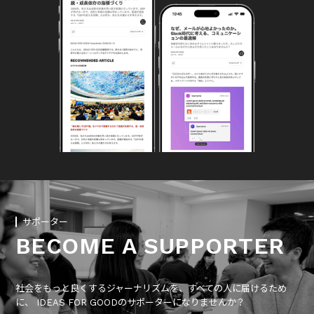
サポーター
BECOME A SUPPORTER
社会をもっと良くするジャーナリズムを、すべての人に届けるため
に、 IDEAS FOR GOODのサポーターになりませんか？