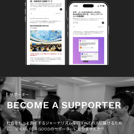
サポーター
BECOME A SUPPORTER
社会をもっと良くするジャーナリズムを、すべての人に届けるため
に、 IDEAS FOR GOODのサポーターになりませんか？