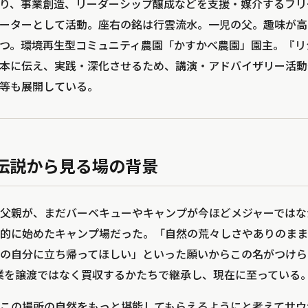
くり、事業創造、リーダーシップ醸成などを支援・媒介するフ
ーターとして活動。座右の銘は行雲流水。一児の父。趣味が高
つ。環境再生型コミュニティ農園「かすかべ農園」園主。『リシ
を日本に伝え、実践・深化させるため、講演・アドバイザリー活
ム等も展開している。
伝説から見る場の背景
父親が、まだバーベキューやキャンプが今ほどメジャーではなか
的に始めたキャンプ場だった。「自然の荒々しさやありのまま
の自分に立ち帰ってほしい」といった願いからこの名がつけら
事業を譲渡ではなく買収するかたちで継承し、現在に至っている
この場所の自然をもっと堪能してもらえるようにと考えてサウ