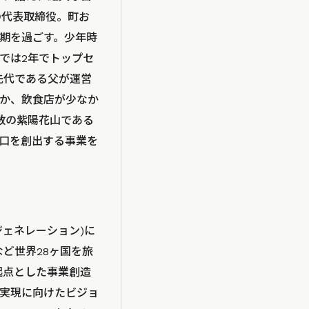
の代表取締役。町お
期を過ごす。少年時
では2年でトップセ
先代である父が運営
ほか、飲食店が少なか
数の紫陽花山である
口を創出する事業を
゙ェネレーション)に
など世界28ヶ国を旅
起点とした事業創造
現に向けたビジョ