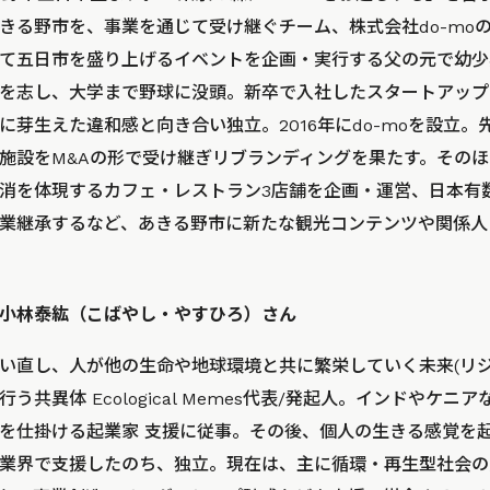
きる野市を、事業を通じて受け継ぐチーム、株式会社do-mo
て五日市を盛り上げるイベントを企画・実行する父の元で幼少
を志し、大学まで野球に没頭。新卒で入社したスタートアップ
に芽生えた違和感と向き合い独立。2016年にdo-moを設立。
施設をM&Aの形で受け継ぎリブランディングを果たす。その
消を体現するカフェ・レストラン3店舗を企画・運営、日本有
業継承するなど、あきる野市に新たな観光コンテンツや関係人
小林泰紘（こばやし・やすひろ）さん
い直し、人が他の生命や地球環境と共に繁栄していく未来(リシ
共異体 Ecological Memes代表/発起人。インドやケニア
を仕掛ける起業家 支援に従事。その後、個人の生きる感覚を
業界で支援したのち、独立。現在は、主に循環・再生型社会の実