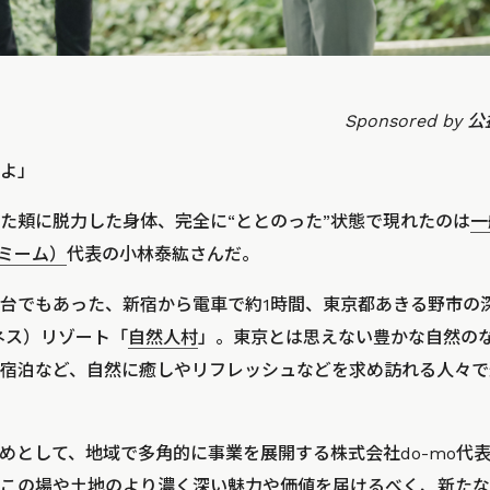
Sponsored b
よ」
た頬に脱力した身体、完全に“ととのった”状態で現れたのは
一
 ミーム）
代表の小林泰紘さんだ。
台でもあった、新宿から電車で約1時間、東京都あきる野市の
ルダネス）リゾート「
自然人村
」。東京とは思えない豊かな自然の
宿泊など、自然に癒しやリフレッシュなどを求め訪れる人々で
めとして、地域で多角的に事業を展開する株式会社do-mo代
この場や土地のより濃く深い魅力や価値を届けるべく、新たな