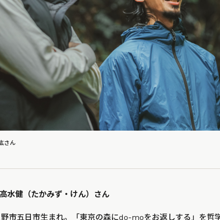
紘さん
高水健（たかみず・けん）さん
きる野市五日市生まれ。「東京の森にdo-moをお返しする」を哲