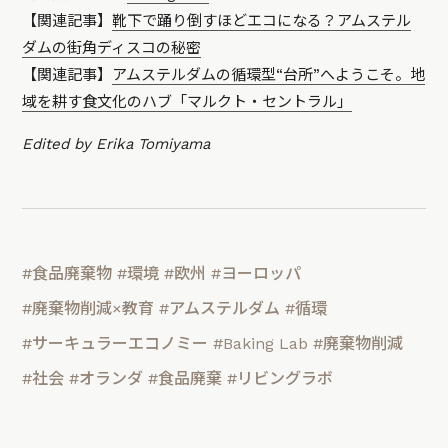
【関連記事】
靴下で踊り倒すほどエコになる？アムステル
ダムの街角ディスコの秘密
【関連記事】
アムステルダムの循環型“台所”へようこそ。地
域を耕す食文化のハブ「マルクト・セントラル」
Edited by Erika Tomiyama
#食品廃棄物
#環境
#欧州
#ヨーロッパ
#廃棄物削減×教育
#アムステルダム
#循環
#サーキュラーエコノミー
#Baking Lab
#廃棄物削減
#社会
#オランダ
#食品廃棄
#リビングラボ