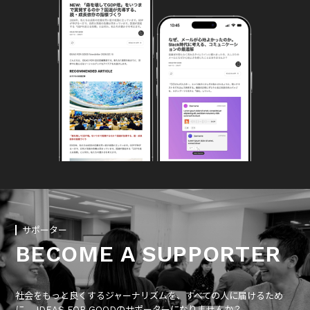
サポーター
BECOME A SUPPORTER
社会をもっと良くするジャーナリズムを、すべての人に届けるため
に、 IDEAS FOR GOODのサポーターになりませんか？