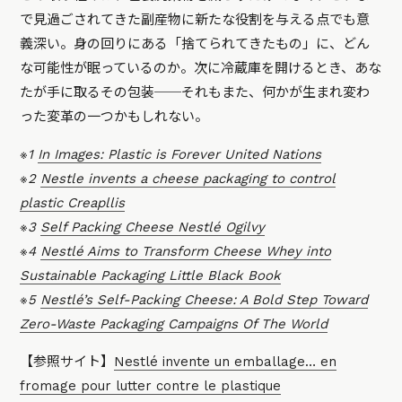
で見過ごされてきた副産物に新たな役割を与える点でも意
義深い。身の回りにある「捨てられてきたもの」に、どん
な可能性が眠っているのか。次に冷蔵庫を開けるとき、あな
たが手に取るその包装──それもまた、何かが生まれ変わ
った変革の一つかもしれない。
※1
In Images: Plastic is Forever United Nations
※2
Nestle invents a cheese packaging to control
plastic Creapllis
※3
Self Packing Cheese Nestlé Ogilvy
※4
Nestlé Aims to Transform Cheese Whey into
Sustainable Packaging Little Black Book
※5
Nestlé’s Self-Packing Cheese: A Bold Step Toward
Zero-Waste Packaging Campaigns Of The World
【参照サイト】
Nestlé invente un emballage… en
fromage pour lutter contre le plastique