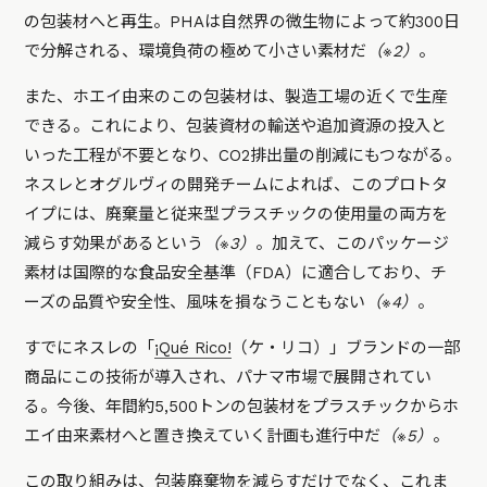
の包装材へと再生。PHAは自然界の微生物によって約300日
で分解される、環境負荷の極めて小さい素材だ
（※2）
。
また、ホエイ由来のこの包装材は、製造工場の近くで生産
できる。これにより、包装資材の輸送や追加資源の投入と
いった工程が不要となり、CO2排出量の削減にもつながる。
ネスレとオグルヴィの開発チームによれば、このプロトタ
イプには、廃棄量と従来型プラスチックの使用量の両方を
減らす効果があるという
（※3）
。加えて、このパッケージ
素材は国際的な食品安全基準（FDA）に適合しており、チ
ーズの品質や安全性、風味を損なうこともない
（※4）
。
すでにネスレの「
¡Qué Rico!
（ケ・リコ）」ブランドの一部
商品にこの技術が導入され、パナマ市場で展開されてい
る。今後、年間約5,500トンの包装材をプラスチックからホ
エイ由来素材へと置き換えていく計画も進行中だ
（※5）
。
この取り組みは、包装廃棄物を減らすだけでなく、これま