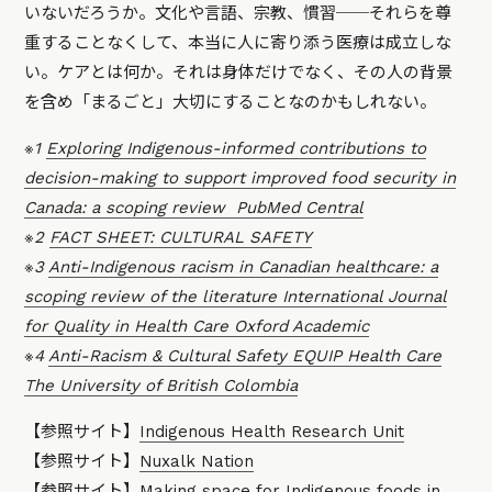
いないだろうか。文化や言語、宗教、慣習──それらを尊
重することなくして、本当に人に寄り添う医療は成立しな
い。ケアとは何か。それは身体だけでなく、その人の背景
を含め「まるごと」大切にすることなのかもしれない。
※1
Exploring Indigenous-informed contributions to
decision-making to support improved food security in
Canada: a scoping review PubMed Central
※2
FACT SHEET: CULTURAL SAFETY
※3
Anti-Indigenous racism in Canadian healthcare: a
scoping review of the literature International Journal
for Quality in Health Care Oxford Academic
※4
Anti-Racism & Cultural Safety EQUIP Health Care
The University of British Colombia
【参照サイト】
Indigenous Health Research Unit
【参照サイト】
Nuxalk Nation
【参照サイト】
Making space for Indigenous foods in