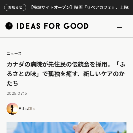
【特設サイトオープン】映画『リペアカフェ』、上映300回の
お知らせ
ニュース
カナダの病院が先住民の伝統食を採用。「ふ
るさとの味」で孤独を癒す、新しいケアのか
たち
2025.07.15
Ellis
Ellis