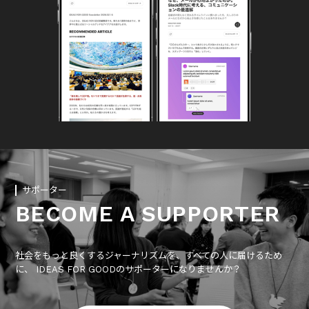
サポーター
BECOME A SUPPORTER
社会をもっと良くするジャーナリズムを、すべての人に届けるため
に、 IDEAS FOR GOODのサポーターになりませんか？