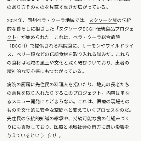
のあり方そのものを見直す動きが広がっている。
2024年、同州ベラ・クーラ地域では、
ヌクソーク族
の伝統
的な暮らしに根ざした「
ヌクソークBCGH伝統食品プロジェ
クト
」が始められた。これは、ベラ・クーラ総合病院
（BCGH）で提供される病院食に、サーモンやワイルドライ
ス、ベリー類などの伝統食材を取り入れる試みだ。これら
の食材は地域の風土や文化と深く結びついており、患者の
精神的な安心感にもつながっている。
病院の厨房に先住民の料理人を招いたり、地元の長老たち
の意見を取り入れたりするこのプロジェクト。内容は単な
るメニュー開発にとどまらない。これは、医療の現場その
ものを文化的に安全な空間へと変えていくプロセスなのだ。
先住民の伝統的知識の継承や、持続可能な食の仕組みづく
りにも貢献しており、医療と地域社会の両方に良い影響を
与えているという
（※1）
。