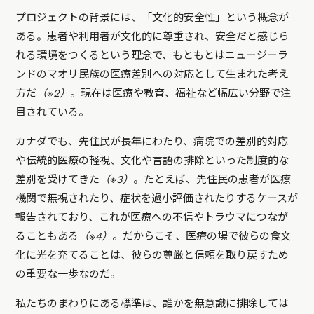
プロジェクトの背景には、「文化的安全性」という概念が
ある。患者や利用者が文化的に尊重され、安全だと感じら
れる環境をつくるという理念で、もともとはニュージーラ
ンドのマオリ民族の医療差別への対応として生まれた考え
方だ
（※2）
。現在は医療や教育、福祉など幅広い分野で注
目されている。
カナダでも、先住民が長年にわたり、病院での差別的対応
や伝統的医療の軽視、文化や言語の排除といった制度的な
差別を受けてきた
（※3）
。たとえば、先住民の患者が医療
機関で無視されたり、症状を過小評価されたりするケースが
報告されており、これが医療への不信やトラウマにつなが
ることもある
（※4）
。だからこそ、医療の場で彼らの食文
化に光を充てることは、彼らの尊厳と信頼を取り戻すため
の重要な一歩なのだ。
私たちのまわりにある標準は、誰かを無意識に排除しては