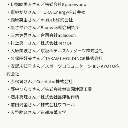
・伊勢崎勇人さん／株式会社Spacewasp
・東ゆかりさん／TERA Energy株式会社
・西原英里さん／muiLab株式会社
・堀さやかさん／Blueway総合研究所
・三木健吾さん／合同会社achicochi
・村上勇一さん／株式会社TerrUP
・大原美波さん／京阪ホテルズ&リゾーツ株式会社
・久保田好美さん／TAKAMI HOLDINGS株式会社
・安部未知子さん／スポーツコミュニケーションKYOTO株
式会社
・赤松司さん／Curelabo株式会社
・野中ひらりさん／株式会社林造園建設工業
・酒井真理さん／株式会社島津製作所
・前田尚奎さん／株式会社ワコール
・天野励音さん／京都精華大学