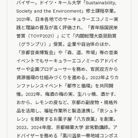
バイザー。ドイツ・キール大学「Sustainability,
Society and the Environment」修士課程卒業。
2021年、日本各地でのサーキュラーエコノミー実
践と理論の普及が高く評価され、「青年版国民栄
誉賞（TOYP2021）」にて「内閣総理大臣奨励賞
（グランプリ）」受賞。企業や自治体のほか、
「京都音楽博覧会」や「森、道、市場」等の音楽
イベントでもサーキュラーエコノミーのアドバイ
ザーや企画プロデューサーを務め、官民双方から
資源循環の仕組みづくりを進める。2023年よりカ
ンファレンスイベント「都市と循環」を共同開
催。2022年、梅酒の梅の実、生ハッ橋、酒かす、
おから、レモンの皮など、京都の副産物・規格外
品を活用し、福祉作業所と製造連携し「京シュト
レン」を開発するお菓子屋「八方良菓」を創業。
2023、2024年度、京都精華大学 非常勤講師。ア
ドバイザーを務める「黒川温泉一帯地域コンポス