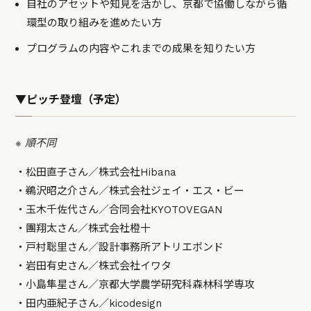
自社のアセットや知見を活かし、京都で協働しながら循
環型の取り組みを進めたい方
プログラムの内容やこれまでの成果を知りたい方
▼ピッチ登壇（予定）
※ 順不同
・松田直子さん／株式会社Hibana
・鵜沢昭之介さん／株式会社ジェイ・エス・ビー
・玉木千佐代さん／合同会社KYOTOVEGAN
・團翔太さん／株式会社橙十
・戸村聡里さん／設計事務所アトリエボンド
・岩田有史さん／株式会社イワタ
・小島隼星さん／京都大学農学研究科森林科学専攻
・田内亜紀子さん／kicodesign