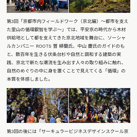
第3回「京都市内フィールドワーク（京北編）〜都市を支え
た里山の循環叡智を学ぶ〜」では、平安京の時代から木材
供給地として都を支えてきた京北地域を舞台に、ソーシャ
ルカンパニー ROOTS 曽 緋蘭氏、中山 慶氏のガイドのも
と、数百年を生きる伏条台杉や自然と調和する建築の実
践、京北で新たな潮流を生み出す人々の取り組みに触れ、
自然のめぐりの中に身を置くことで見えてくる「循環」の
本質を体感しました。
第3回の後には「サーキュラービジネスデザインスクール京