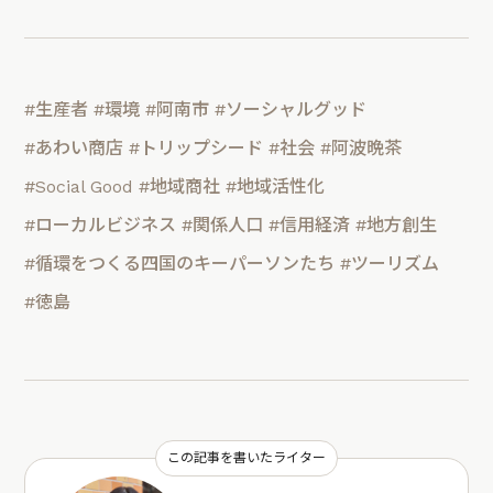
#生産者
#環境
#阿南市
#ソーシャルグッド
#あわい商店
#トリップシード
#社会
#阿波晩茶
#Social Good
#地域商社
#地域活性化
#ローカルビジネス
#関係人口
#信用経済
#地方創生
#循環をつくる四国のキーパーソンたち
#ツーリズム
#徳島
この記事を書いたライター