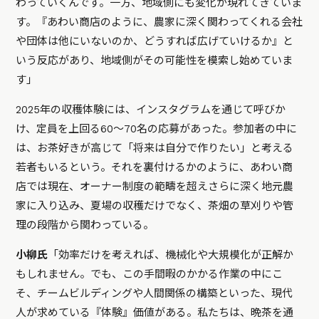
わっていくんです。一方、地域側にも変化が現れてきていま
す。『あわい商店のように、農家に深く関わってくれる会社
や団体は他にいないのか、どうすれば広げていけるか』と
いう反応があり、地域側がその可能性を模索し始めていま
す」
2025年の収穫体験には、インスタグラムを通じて呼びか
け、定員を上回る60〜70名の応募があった。参加者の中に
は、お茶好きが高じて「将来は自分で作りたい」と考える
若者もいるという。それを裏付けるかのように、あわい商
店では現在、オーナー制度の範疇を超えさらに深く地元農
家に入り込み、夏場の収穫だけでなく、茶畑の草刈りや管
理の段階から関わっている。
小柳氏
「効率だけを考えれば、機械化や大規模化が正解か
もしれません。でも、この手間暇のかかる作業の中にこ
そ、チームビルディングや人間関係の構築といった、現代
人が求めている『体験』価値がある。私たちは、晩茶を通