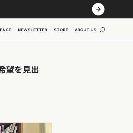
IENCE
NEWSLETTER
STORE
ABOUT US
希望を見出