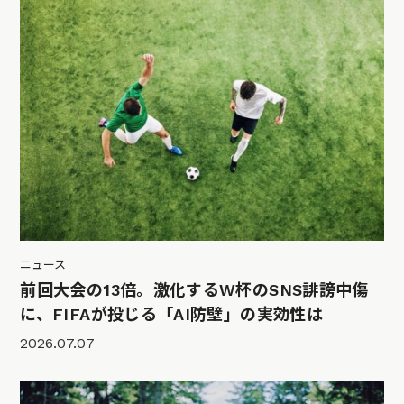
ニュース
前回大会の13倍。激化するW杯のSNS誹謗中傷
に、FIFAが投じる「AI防壁」の実効性は
2026.07.07