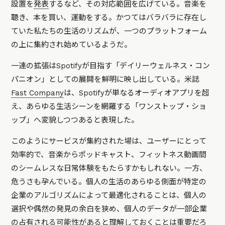
設置を
発表
するなど、その対応範囲を広げている。音楽を
聴き、本を買い、運動をする。かつてはバラバラに存在し
ていた私たちの生活のリズムが、一つのプラットフォーム
の上に集約され始めているようだ。
一連の拡張はSpotifyが目指す「デイリーウェルネス・コン
パニオン」としての展開を鮮明に映し出している。米誌
Fast Company
は、Spotifyが単なるオーディオアプリを超
え、あらゆる生活シーンを網羅する「ワンストップ・ショ
ップ」へ変貌しつつあると表現した。
このようにサービスが集約された場は、ユーザーにとって
効率的で、音楽からポッドキャスト、フィットネス動画間
のシームレスな日常体験をもたらすかもしれない。一方、
危うさも孕んでいる。個人の生活のあらゆる側面が特定の
企業のアルゴリズムによって最適化されることは、個人の
選択や偶然の発見の余白を狭め、個人のデータが一部企業
の占有される可能性があると理解しておくことは重要だろ