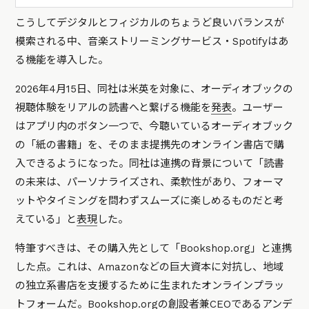
こうしてデジタルとフィジカルのちょうど良いバランスが
模索される中、音楽ストリーミングサービス・Spotifyはあ
る機能を導入した。
2026年4月15日、同社は米英を対象に、オーディオブックの
視聴体験をリアルの読書へと繋げる機能を
発表
。ユーザー
はアプリ内のボタン一つで、今聴いているオーディオブック
の「紙の書籍」を、そのまま提携先のオンライン書店で購
入できるようになった。同社は連携の背景について
「読書
の未来は、パーソナライズされ、柔軟性があり、フォーマ
ットやタイミングを問わずスムーズに楽しめるものだと考
えている」
と
表現
した。
特筆すべきは、その購入先として「Bookshop.org」と連携
した点。これは、Amazonなどの巨大資本に対抗し、地域
の独立系書店を支援するために生まれたオンラインプラッ
トフォームだ。Bookshop.orgの創設者兼CEOであるアンデ