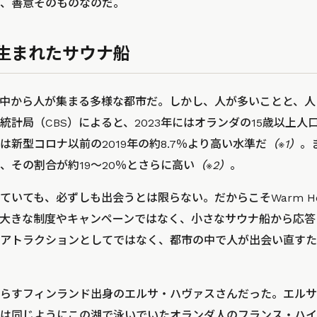
、善意そのものなのだ。
生まれたサウナ船
中から人が集まる多様な都市だ。しかし、人が多いことと、人
計局（CBS）によると、2023年にはオランダの15歳以上人口
新型コロナ以前の2019年の約8.7％より高い水準だ
（※1）
。
、その割合が約19〜20％とさらに高い
（※2）
。
いても、必ずしも出会うとは限らない。だからこそWarm Hear
大きな制度やキャンペーンではなく、小さなサウナ船から応答
アトラクションとしてではなく、都市の中で人が出会い直すた
らすフィンランド出身のエルサ・ハヴァスさんだった。エルサ
は同じようにこの湖で泳いでいたオランダ人のフランス・ハイ