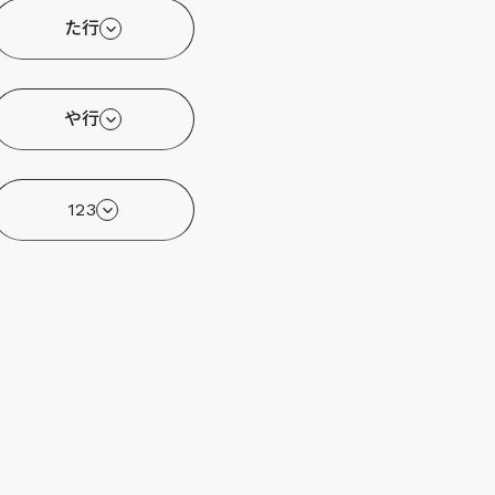
た行
や行
123