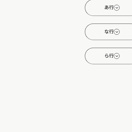
あ行
な行
ら行