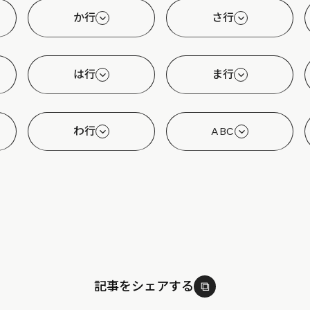
か行
さ行
は行
ま行
わ行
ABC
記事をシェアする
⧉