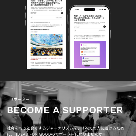
サポーター
BECOME A SUPPORTER
社会をもっと良くするジャーナリズムを、すべての人に届けるため
に、 IDEAS FOR GOODのサポーターになりませんか？