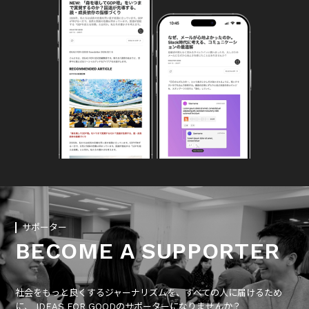
サポーター
BECOME A SUPPORTER
社会をもっと良くするジャーナリズムを、すべての人に届けるため
に、 IDEAS FOR GOODのサポーターになりませんか？