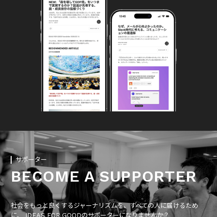
サポーター
BECOME A SUPPORTER
社会をもっと良くするジャーナリズムを、すべての人に届けるため
に、 IDEAS FOR GOODのサポーターになりませんか？