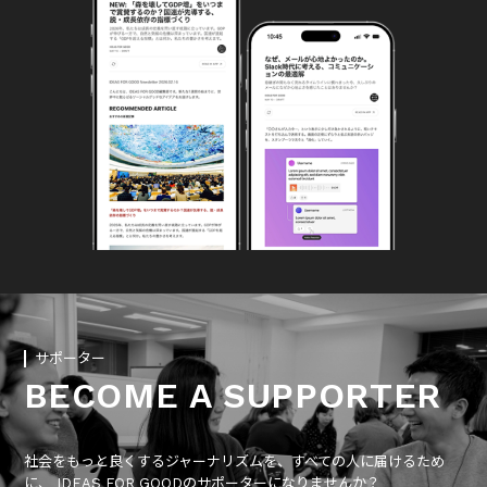
サポーター
BECOME A SUPPORTER
社会をもっと良くするジャーナリズムを、すべての人に届けるため
に、 IDEAS FOR GOODのサポーターになりませんか？