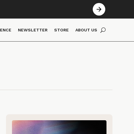
IENCE
NEWSLETTER
STORE
ABOUT US