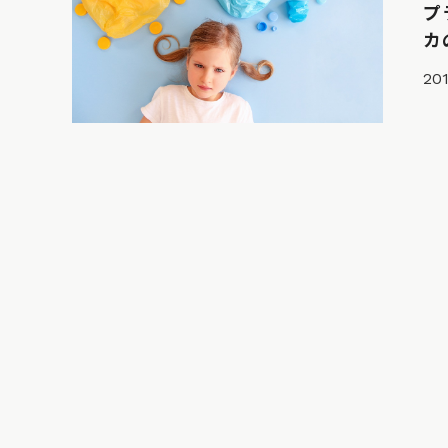
プ
カ
201