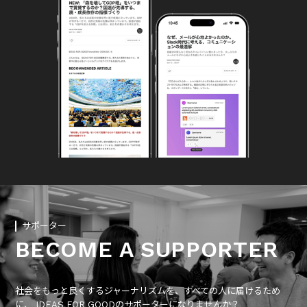
サポーター
BECOME A SUPPORTER
社会をもっと良くするジャーナリズムを、すべての人に届けるため
に、 IDEAS FOR GOODのサポーターになりませんか？