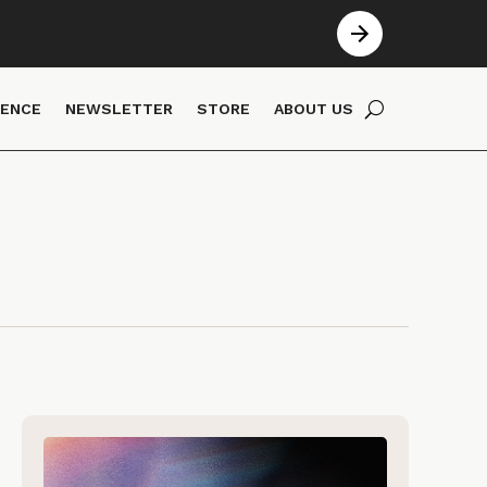
IENCE
NEWSLETTER
STORE
ABOUT US