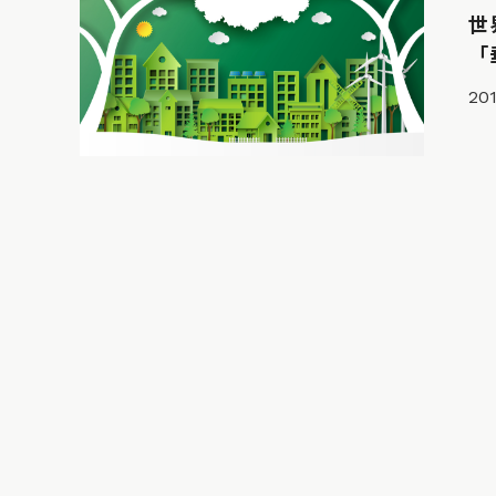
世
「
201