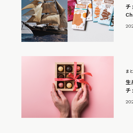
チ
C
20
ま
生
チ
202