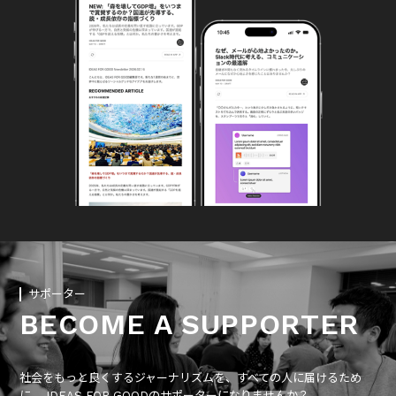
サポーター
BECOME A SUPPORTER
社会をもっと良くするジャーナリズムを、すべての人に届けるため
に、 IDEAS FOR GOODのサポーターになりませんか？