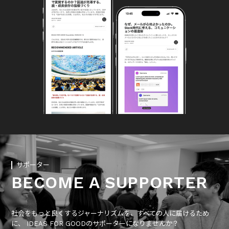
サポーター
BECOME A SUPPORTER
社会をもっと良くするジャーナリズムを、すべての人に届けるため
に、 IDEAS FOR GOODのサポーターになりませんか？