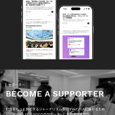
サポーター
BECOME A SUPPORTER
社会をもっと良くするジャーナリズムを、すべての人に届けるため
に、 IDEAS FOR GOODのサポーターになりませんか？